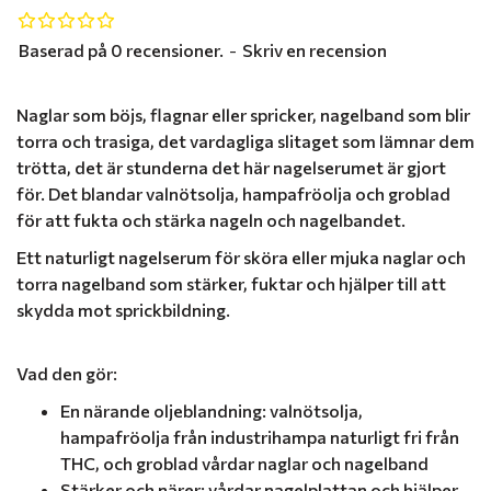
Baserad på 0 recensioner.
-
Skriv en recension
Naglar som böjs, flagnar eller spricker, nagelband som blir
torra och trasiga, det vardagliga slitaget som lämnar dem
trötta, det är stunderna det här nagelserumet är gjort
för. Det blandar valnötsolja, hampafröolja och groblad
för att fukta och stärka nageln och nagelbandet.
Ett naturligt nagelserum för sköra eller mjuka naglar och
torra nagelband som stärker, fuktar och hjälper till att
skydda mot sprickbildning.
Vad den gör:
En närande oljeblandning: valnötsolja,
hampafröolja från industrihampa naturligt fri från
THC, och groblad vårdar naglar och nagelband
Stärker och närer: vårdar nagelplattan och hjälper