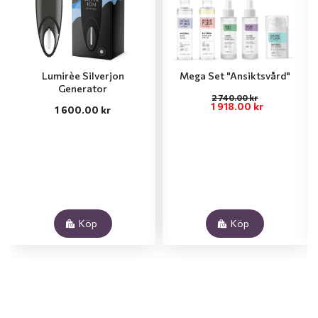
Lumirèe Silverjon
Mega Set "Ansiktsvård"
Generator
2 740.00 kr
1 918.00 kr
1 600.00 kr
Köp
Köp