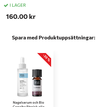
I LAGER
160.00 kr
Spara med Produktuppsättningar:
-30 %
Nagelserum och Bio
Copaiba Eterisk olja