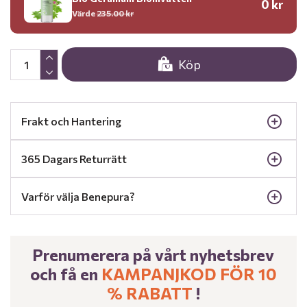
0 kr
Värde
235.00 kr
Köp
Frakt och Hantering
365 Dagars Returrätt
Varför välja Benepura?
Prenumerera på vårt nyhetsbrev
och få en
KAMPANJKOD FÖR 10
% RABATT​
!