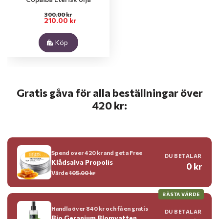
300.00 kr
210.00 kr
Köp
Gratis gåva för alla beställningar över
420 kr:
Spend over 420 kr and get a Free
DU BETALAR
Klådsalva Propolis
0 kr
Värde
105.00 kr
BÄSTA VÄRDE
Handla över 840 kr och få en gratis
DU BETALAR
Bio Geranium Blomvatten