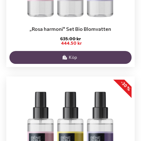
„Rosa harmoni" Set Bio Blomvatten
635.00 kr
444.50 kr
Köp
-30 %