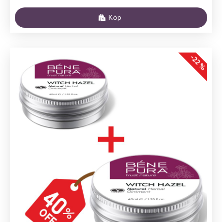
Köp
-22 %