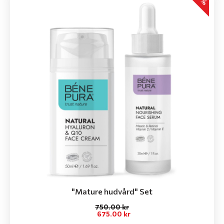
"Мature hudvård" Set
750.00 kr
675.00 kr