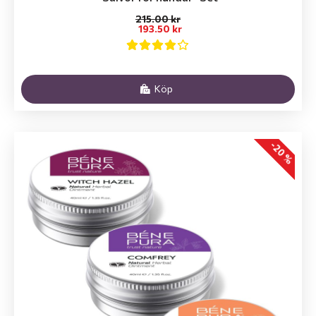
215.00 kr
193.50 kr
Köp
-20 %