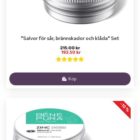
"Salvor för sår, brännskador och klåda" Set
215.00 kr
193.50 kr
Köp
-10 %