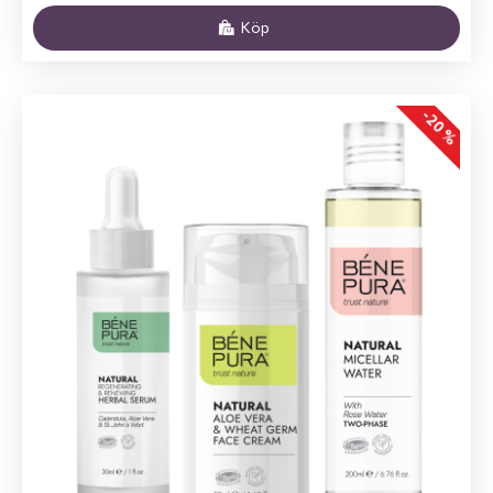
Köp
-20 %