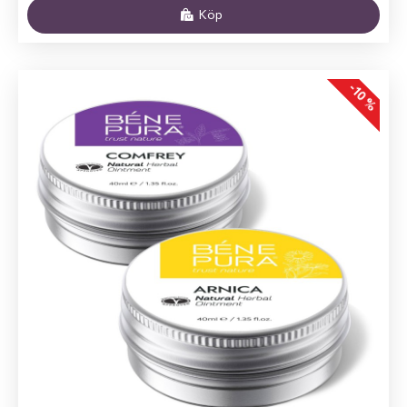
Köp
-10 %