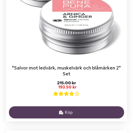
"Salvor mot ledvärk, muskelvärk och blåmärken 2"
Set
215.00 kr
193.50 kr
Köp