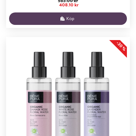
583.00 kr
408.10 kr
Köp
-30 %