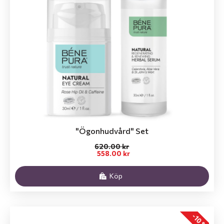
"Ögonhudvård" Set
620.00 kr
558.00 kr
Köp
-10 %