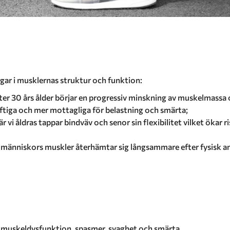
ingar i musklernas struktur och funktion:
ter 30 års ålder börjar en progressiv minskning av muskelmassa
tiga och mer mottagliga för belastning och smärta;
r vi åldras tappar bindväv och senor sin flexibilitet vilket ökar 
 människors muskler återhämtar sig långsammare efter fysisk ans
l muskeldysfunktion, spasmer, svaghet och smärta.