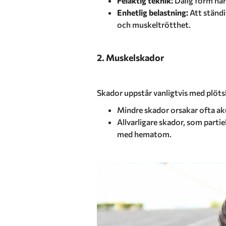
Felaktig teknik:
Dålig form när
Enhetlig belastning:
Att ständi
och muskeltrötthet.
2. Muskelskador
Skador uppstår vanligtvis med plötsli
Mindre skador orsakar ofta akut
Allvarligare skador, som partie
med hematom.