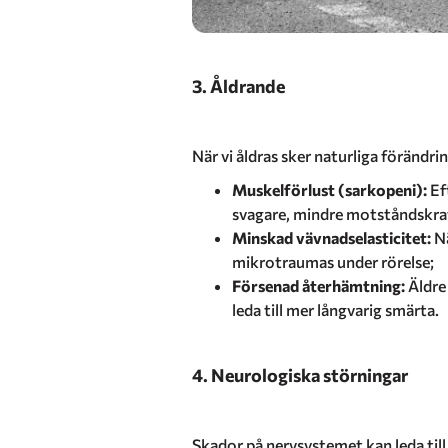
3. Åldrande
När vi åldras sker naturliga förändr
Muskelförlust (sarkopeni):
Ef
svagare, mindre motståndskraf
Minskad vävnadselasticitet:
Nä
mikrotraumas under rörelse;
Försenad återhämtning:
Äldre
leda till mer långvarig smärta.
4. Neurologiska störningar
Skador på nervsystemet kan leda til