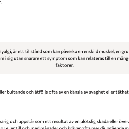
.
gi, är ett tillstånd som kan påverka en enskild muskel, en grup
m i sig utan snarare ett symptom som kan relateras till en mängd
faktorer.
er bultande och åtföljs ofta av en känsla av svaghet eller täthet
varig och uppstår som ett resultat av en plötslig skada eller öve
or eller till och med månader och kräver ofta mer djupgående me