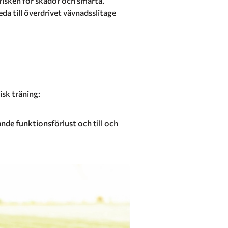
 risken för skador och smärta.
da till överdrivet vävnadsslitage
isk träning:
ande funktionsförlust och till och