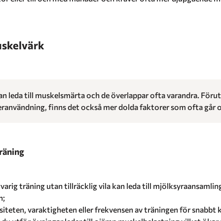
uskelvärk
n leda till muskelsmärta och de överlappar ofta varandra. Fö
ranvändning, finns det också mer dolda faktorer som ofta går 
träning
varig träning utan tillräcklig vila kan leda till mjölksyraansamli
n;
siteten, varaktigheten eller frekvensen av träningen för snabbt