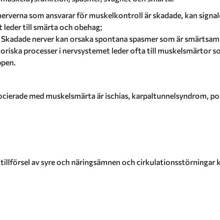
erverna som ansvarar för muskelkontroll är skadade, kan signa
t leder till smärta och obehag;
:
Skadade nerver kan orsaka spontana spasmer som är smärtsamm
riska processer i nervsystemet leder ofta till muskelsmärtor so
ppen.
ocierade med muskelsmärta är ischias, karpaltunnelsyndrom, po
 tillförsel av syre och näringsämnen och cirkulationsstörningar ka