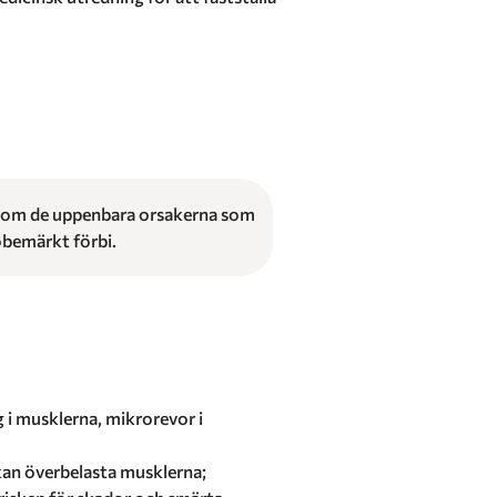
rutom de uppenbara orsakerna som
obemärkt förbi.
ng i musklerna, mikrorevor i
 kan överbelasta musklerna;