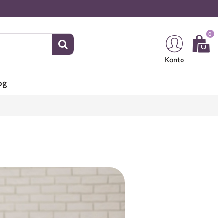
0
Konto
og