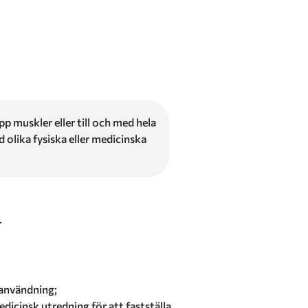
p muskler eller till och med hela
 olika fysiska eller medicinska
.
ranvändning;
dicinsk utredning för att fastställa