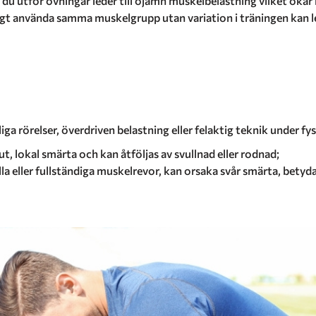
 du utför övningar leder till ojämn muskelbelastning vilket ökar
gt använda samma muskelgrupp utan variation i träningen kan le
ga rörelser, överdriven belastning eller felaktig teknik under fys
, lokal smärta och kan åtföljas av svullnad eller rodnad;
lla eller fullständiga muskelrevor, kan orsaka svår smärta, betyd