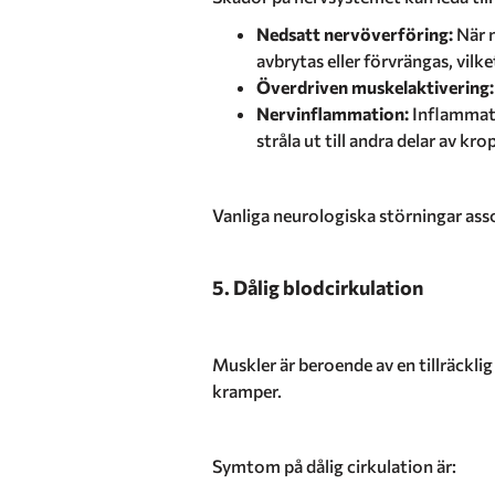
Nedsatt nervöverföring:
När n
avbrytas eller förvrängas, vilke
Överdriven muskelaktivering
Nervinflammation:
Inflammato
stråla ut till andra delar av kro
Vanliga neurologiska störningar ass
5. Dålig blodcirkulation
Muskler är beroende av en tillräcklig
kramper.
Symtom på dålig cirkulation är: